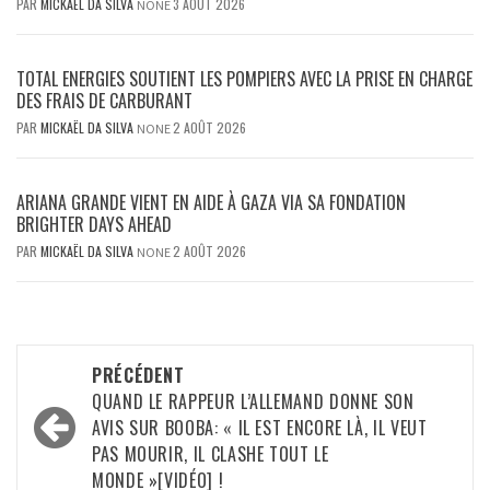
PAR
MICKAËL DA SILVA
3 AOÛT 2026
NONE
TOTAL ENERGIES SOUTIENT LES POMPIERS AVEC LA PRISE EN CHARGE
DES FRAIS DE CARBURANT
PAR
MICKAËL DA SILVA
2 AOÛT 2026
NONE
ARIANA GRANDE VIENT EN AIDE À GAZA VIA SA FONDATION
BRIGHTER DAYS AHEAD
PAR
MICKAËL DA SILVA
2 AOÛT 2026
NONE
Navigation
PRÉCÉDENT
d’article
QUAND LE RAPPEUR L’ALLEMAND DONNE SON
AVIS SUR BOOBA: « IL EST ENCORE LÀ, IL VEUT
PAS MOURIR, IL CLASHE TOUT LE
MONDE »[VIDÉO] !