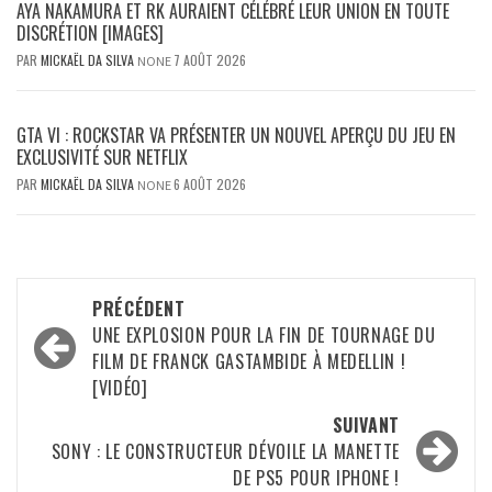
AYA NAKAMURA ET RK AURAIENT CÉLÉBRÉ LEUR UNION EN TOUTE
DISCRÉTION [IMAGES]
PAR
MICKAËL DA SILVA
7 AOÛT 2026
NONE
GTA VI : ROCKSTAR VA PRÉSENTER UN NOUVEL APERÇU DU JEU EN
EXCLUSIVITÉ SUR NETFLIX
PAR
MICKAËL DA SILVA
6 AOÛT 2026
NONE
Navigation
PRÉCÉDENT
d’article
UNE EXPLOSION POUR LA FIN DE TOURNAGE DU
FILM DE FRANCK GASTAMBIDE À MEDELLIN !
[VIDÉO]
SUIVANT
SONY : LE CONSTRUCTEUR DÉVOILE LA MANETTE
DE PS5 POUR IPHONE !