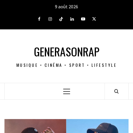
Aller
9 août 2026
au
contenu
Facebook
Instagram
Tiktok
LinkedIn
Youtube
X
GENERASONRAP
MUSIQUE • CINÉMA • SPORT • LIFESTYLE
Menu
principal