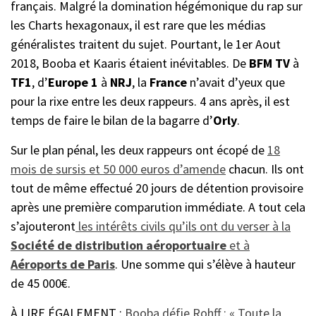
français. Malgré la domination hégémonique du rap sur
les Charts hexagonaux, il est rare que les médias
généralistes traitent du sujet. Pourtant, le 1er Aout
2018, Booba et Kaaris étaient inévitables. De
BFM TV
à
TF1
, d’
Europe 1
à
NRJ
, la
France
n’avait d’yeux que
pour la rixe entre les deux rappeurs. 4 ans après, il est
temps de faire le bilan de la bagarre d’
Orly
.
Sur le plan pénal, les deux rappeurs ont écopé de
18
mois de sursis et 50 000 euros d’amende
chacun. Ils ont
tout de même effectué 20 jours de détention provisoire
après une première comparution immédiate. A tout cela
s’ajouteront
les intérêts civils qu’ils ont du verser à la
Société de distribution aéroportuaire
et à
Aéroports de Paris
. Une somme qui s’élève à hauteur
de 45 000€.
À LIRE ÉGALEMENT :
Booba défie Rohff : « Toute la