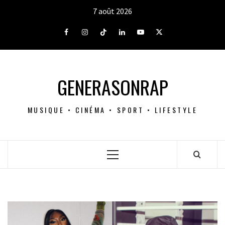
Aller
7 août 2026
au
contenu
Facebook
Instagram
Tiktok
LinkedIn
Youtube
X
GENERASONRAP
MUSIQUE • CINÉMA • SPORT • LIFESTYLE
Menu
principal