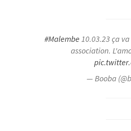
#Malembe
10.03.23 ça va 
association. L'am
pic.twitt
— Booba (@