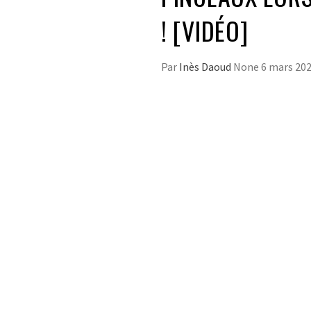
! [VIDÉO]
Par
Inès Daoud
None
6 mars 20