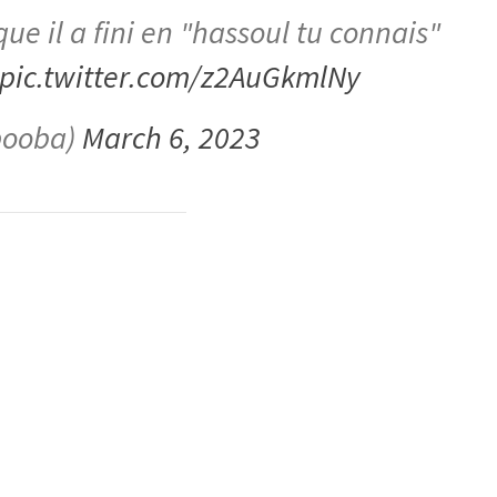
ique il a fini en "hassoul tu connais"
pic.twitter.com/z2AuGkmlNy
booba)
March 6, 2023