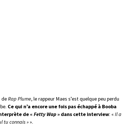
n de
Rap Plume
, le rappeur Maes s’est quelque peu perdu
rbe.
Ce qui n’a encore une fois pas échappé à Booba
interprète de «
Fetty Wap
» dans cette interview
: «
Il a
oul tu connais »
».