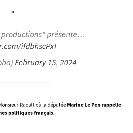
i productions" présente…
er.com/ifdbhscPxT
oba)
February 15, 2024
e Monsieur Raoult où la députée
Marine Le Pen rappelle
s politiques français.