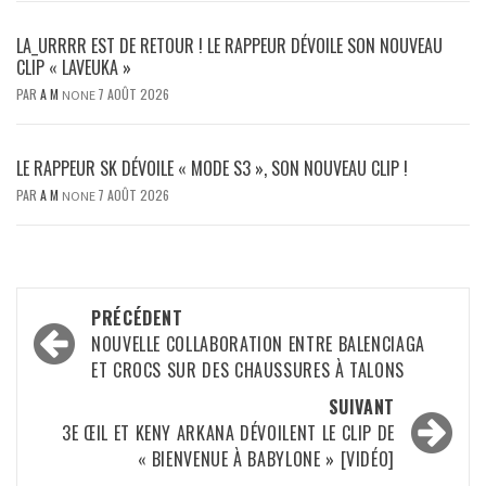
LA_URRRR EST DE RETOUR ! LE RAPPEUR DÉVOILE SON NOUVEAU
CLIP « LAVEUKA »
PAR
A M
7 AOÛT 2026
NONE
LE RAPPEUR SK DÉVOILE « MODE S3 », SON NOUVEAU CLIP !
PAR
A M
7 AOÛT 2026
NONE
Navigation
PRÉCÉDENT
d’article
NOUVELLE COLLABORATION ENTRE BALENCIAGA
ET CROCS SUR DES CHAUSSURES À TALONS
SUIVANT
3E ŒIL ET KENY ARKANA DÉVOILENT LE CLIP DE
« BIENVENUE À BABYLONE » [VIDÉO]