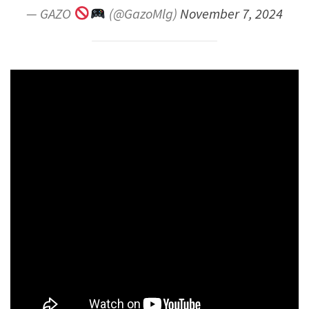
— GAZO
(@GazoMlg)
November 7, 2024