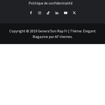
Politique de confidentialité
Facebook
Instagram
Tiktok
LinkedIn
Youtube
X
Copyright © 2019 Genera'Son Rap Fr
|
Thème:
Elegant
Magazine
par
AF themes
.