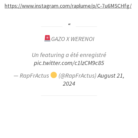
https://www.instagram.com/raplume/p/C-7u6MSCHfg/
GAZO X WERENOI
Un featuring a été enregistré
pic.twitter.com/c1lzCM9c85
— RapFrActus
(@RapFrActus)
August 21,
2024