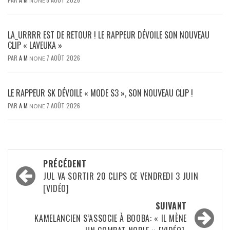
NONE
LA_URRRR EST DE RETOUR ! LE RAPPEUR DÉVOILE SON NOUVEAU
CLIP « LAVEUKA »
PAR
A M
7 AOÛT 2026
NONE
LE RAPPEUR SK DÉVOILE « MODE S3 », SON NOUVEAU CLIP !
PAR
A M
7 AOÛT 2026
NONE
Navigation
PRÉCÉDENT
d’article
JUL VA SORTIR 20 CLIPS CE VENDREDI 3 JUIN
[VIDÉO]
SUIVANT
KAMELANCIEN S’ASSOCIE À BOOBA: « IL MÈNE