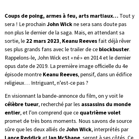
Coups de poing, armes à feu, arts martiaux…
Tout y
sera ! Le prochain
John Wick
ne sera sans doute pas
non plus le dernier de la saga. Mais, en attendant sa
sortie, le
22 mars 2023
,
Keanu Reeves
fait déjà rêver
ses plus grands fans avec le trailer de ce
blockbuster
.
Rappelons-le, John Wick est « né » en 2014 et le dernier
opus date de 2019. La première image officielle du 4e
épisode montre
Keanu Reeves
, pensif, dans un édifice
religieux… Intriguant, n’est-ce pas ?
En visionnant la bande-annonce du film, on y voit le
célèbre tueur
, recherché par les
assassins du monde
entier
, et l’on comprend que ce
quatrième volet
promet de très bons moments. Nous savons de source
sûre que les deux alliés de
John Wick
, interprétés par
Lance Reddick
et
Ian McShane
, seront à ses côtés. Ce