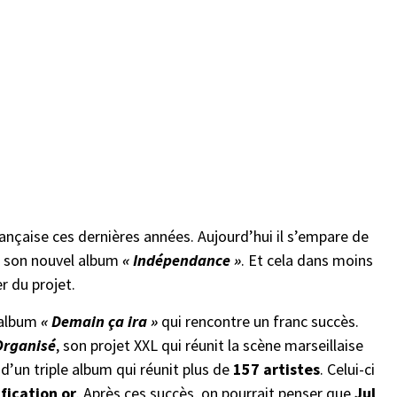
rançaise ces dernières années. Aujourd’hui il s’empare de
e son nouvel album
« Indépendance »
. Et cela dans moins
r du projet.
n album
« Demain ça ira »
qui rencontre un franc succès.
Organisé
, son projet XXL qui réunit la scène marseillaise
 d’un triple album qui réunit plus de
157 artistes
. Celui-ci
ification or
. Après ces succès, on pourrait penser que
Jul