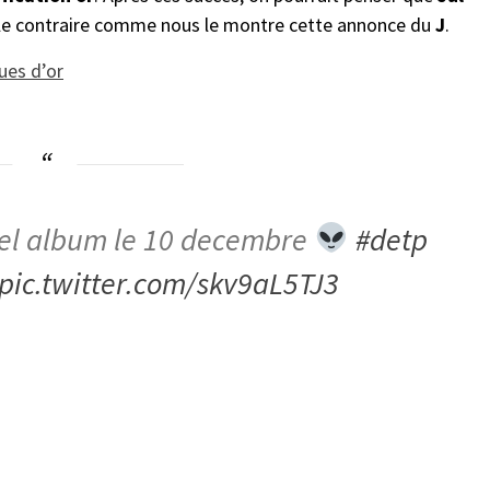
t le contraire comme nous le montre cette annonce du
J
.
ques d’or
el album le 10 decembre
#detp
pic.twitter.com/skv9aL5TJ3