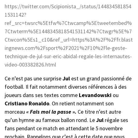
https://twitter.com/Scipionista_/status/144834581854
1531142?
ref_src=twsrc%5Etfw%7Ctwcamp%5Etweetembed%
7Ctwterm%5E1448345818541531142%7Ctwgr%5E%7
Ctwcon%5Es1_c10&ref_url=https%3A%2F%2Ffr.blast
ingnews.com%2Fsport%2F2021%2F10%2Fle-geste-
technique-de-jul-sur-eric-abidal-regale-les-internautes-
video-003382826.html
Ce n’est pas une surprise
Jul
est un grand passionné de
football. Il fait notamment diverses références à des
joueurs dans ses textes comme
Levandowski
ou
Cristiano Ronaldo
. On retient notamment son
morceau
« Fais moi la passe ».
Ce titre n’est autre
qu’un hymne au fameux ballon rond. Le
Jul
régale ses
fans pendant ce match
en attendant le 5 novembre
prochain. Rappelons que c’est à cette date que nous