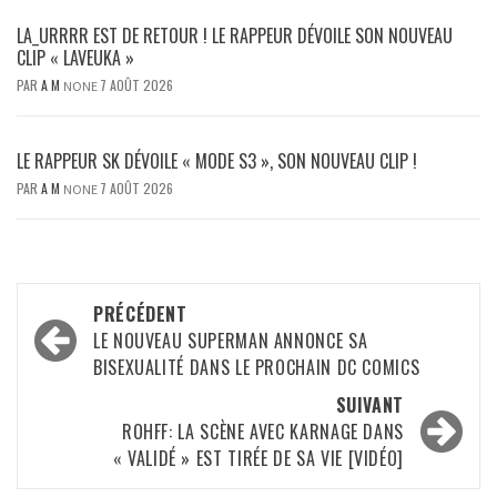
LA_URRRR EST DE RETOUR ! LE RAPPEUR DÉVOILE SON NOUVEAU
CLIP « LAVEUKA »
PAR
A M
7 AOÛT 2026
NONE
LE RAPPEUR SK DÉVOILE « MODE S3 », SON NOUVEAU CLIP !
PAR
A M
7 AOÛT 2026
NONE
Navigation
PRÉCÉDENT
d’article
LE NOUVEAU SUPERMAN ANNONCE SA
BISEXUALITÉ DANS LE PROCHAIN DC COMICS
SUIVANT
ROHFF: LA SCÈNE AVEC KARNAGE DANS
« VALIDÉ » EST TIRÉE DE SA VIE [VIDÉO]