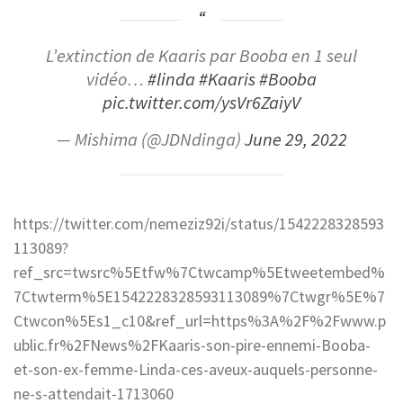
L’extinction de Kaaris par Booba en 1 seul
vidéo…
#linda
#Kaaris
#Booba
pic.twitter.com/ysVr6ZaiyV
— Mishima (@JDNdinga)
June 29, 2022
https://twitter.com/nemeziz92i/status/1542228328593
113089?
ref_src=twsrc%5Etfw%7Ctwcamp%5Etweetembed%
7Ctwterm%5E1542228328593113089%7Ctwgr%5E%7
Ctwcon%5Es1_c10&ref_url=https%3A%2F%2Fwww.p
ublic.fr%2FNews%2FKaaris-son-pire-ennemi-Booba-
et-son-ex-femme-Linda-ces-aveux-auquels-personne-
ne-s-attendait-1713060