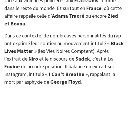
face aux violences policières aux
Etats-Unis
comme
dans le reste du monde. Et surtout en
France
, où cette
affaire rappelle celle d’
Adama Traoré
ou encore
Zied
et Bouna.
Dans ce contexte, de nombreuses personnalités du rap
ont exprimé leur soutien au mouvement intitulé
« Black
Lives Matter »
(les Vies Noires Comptent). Après
l’extrait de
Niro
et le discours de
Sadek
, c’est à
La
Fouine
de prendre position. Il balance un extrait sur
Instagram, intitulé
« I Can’t Breathe »
, rappelant la
mort par asphyxie de
George Floyd
.