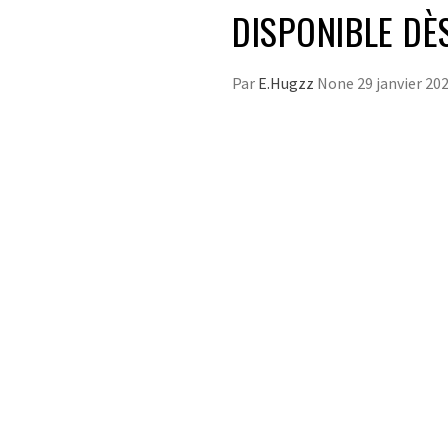
DISPONIBLE DÈ
Par
E.Hugzz
None
29 janvier 20