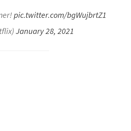
mer!
pic.twitter.com/bgWujbrtZ1
flix)
January 28, 2021