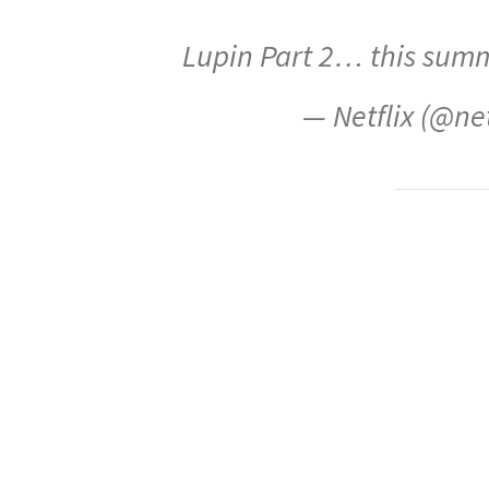
Lupin Part 2… this sum
— Netflix (@net