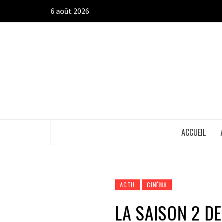
Aller
6 août 2026
au
contenu
ACCUEIL
ACTU
CINÉMA
LA SAISON 2 DE