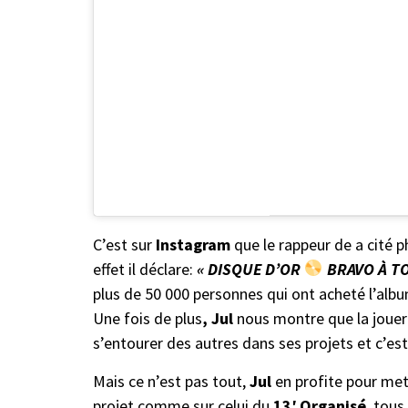
C’est sur
Instagram
que le rappeur de a cité 
effet il déclare:
« DISQUE D’OR
BRAVO À TO
plus de 50 000 personnes qui ont acheté l’album
Une fois de plus
, Jul
nous montre que la jouer 
s’entourer des autres dans ses projets et c’es
Mais ce n’est pas tout,
Jul
en profite pour mett
projet comme sur celui du
13′ Organisé
, tous