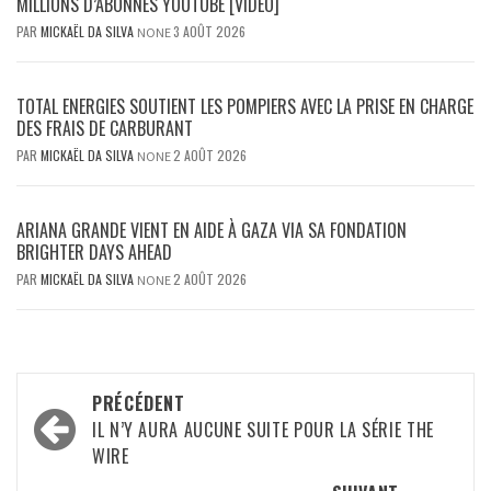
MILLIONS D’ABONNÉS YOUTUBE [VIDÉO]
PAR
MICKAËL DA SILVA
3 AOÛT 2026
NONE
TOTAL ENERGIES SOUTIENT LES POMPIERS AVEC LA PRISE EN CHARGE
DES FRAIS DE CARBURANT
PAR
MICKAËL DA SILVA
2 AOÛT 2026
NONE
ARIANA GRANDE VIENT EN AIDE À GAZA VIA SA FONDATION
BRIGHTER DAYS AHEAD
PAR
MICKAËL DA SILVA
2 AOÛT 2026
NONE
Navigation
PRÉCÉDENT
d’article
IL N’Y AURA AUCUNE SUITE POUR LA SÉRIE THE
WIRE