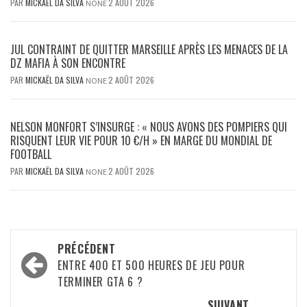
PAR
MICKAËL DA SILVA
2 AOÛT 2026
NONE
JUL CONTRAINT DE QUITTER MARSEILLE APRÈS LES MENACES DE LA
DZ MAFIA À SON ENCONTRE
PAR
MICKAËL DA SILVA
2 AOÛT 2026
NONE
NELSON MONFORT S’INSURGE : « NOUS AVONS DES POMPIERS QUI
RISQUENT LEUR VIE POUR 10 €/H » EN MARGE DU MONDIAL DE
FOOTBALL
PAR
MICKAËL DA SILVA
2 AOÛT 2026
NONE
Navigation
PRÉCÉDENT
d’article
ENTRE 400 ET 500 HEURES DE JEU POUR
TERMINER GTA 6 ?
SUIVANT