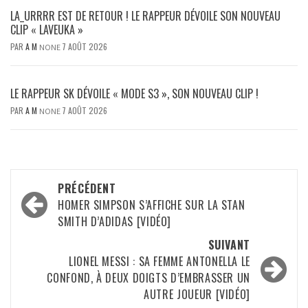
LA_URRRR EST DE RETOUR ! LE RAPPEUR DÉVOILE SON NOUVEAU
CLIP « LAVEUKA »
PAR
A M
7 AOÛT 2026
NONE
LE RAPPEUR SK DÉVOILE « MODE S3 », SON NOUVEAU CLIP !
PAR
A M
7 AOÛT 2026
NONE
Navigation
PRÉCÉDENT
d’article
HOMER SIMPSON S’AFFICHE SUR LA STAN
SMITH D’ADIDAS [VIDÉO]
SUIVANT
LIONEL MESSI : SA FEMME ANTONELLA LE
CONFOND, À DEUX DOIGTS D’EMBRASSER UN
AUTRE JOUEUR [VIDÉO]