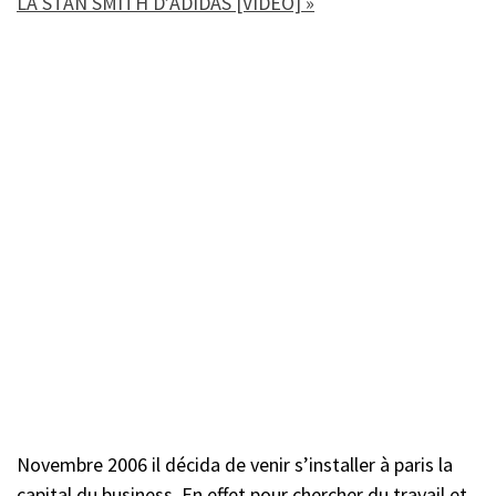
LA STAN SMITH D’ADIDAS [VIDÉO] »
Novembre 2006 il décida de venir s’installer à paris la
capital du business. En effet pour chercher du travail et