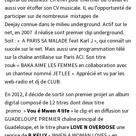
aussi voir étoffer son CV musicale. IL eu l’opportunité de
participer sur de nombreuse mixtapes de
Deejay connue dans le milieu underground. Actif sur le
net, en 2007 il réalise sont premier clip underground.
Soit : « A PARIS SA MALADE feat Karl J », qui connaît un
succée sur le net. Mais aussi une programmation télé
sur la chaîne antillaise sur Paris ACI. Son titre
zouk-« BAKA AIME LES FEMMES en collaboration avec
un chanteur nommé JETLEE ». Apprécié et vu par les
web-radio et dj de CLUB.
En 2012, il décide de sortir son premier projet un album
digital composé de 12 titres dont deux titre
promo »
Vou é Mwen 4 life
» le clip et en diffusion sur
GUADELOUPE PREMIER chaîne principal de
Guadeloupe, et le titre phare
LOVE N OVERDOSE
une
reprise de
R.KELLY
« WHEN A WOMAN LOVES » en