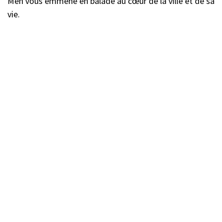
Men vous emmène en balade au cœur de la ville et de sa
vie.