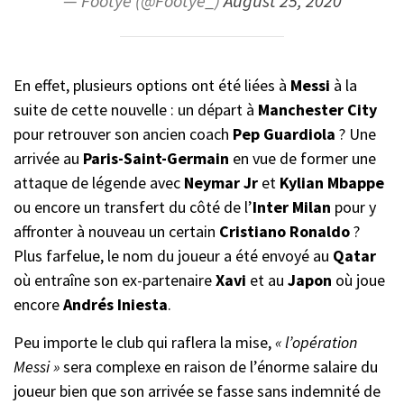
— Footye (@Footye_)
August 25, 2020
En effet, plusieurs options ont été liées à
Messi
à la
suite de cette nouvelle : un départ à
Manchester City
pour retrouver son ancien coach
Pep Guardiola
? Une
arrivée au
Paris-Saint-Germain
en vue de former une
attaque de légende avec
Neymar Jr
et
Kylian Mbappe
ou encore un transfert du côté de l’
Inter Milan
pour y
affronter à nouveau un certain
Cristiano Ronaldo
?
Plus farfelue, le nom du joueur a été envoyé au
Qatar
où entraîne son ex-partenaire
Xavi
et au
Japon
où joue
encore
Andrés Iniesta
.
Peu importe le club qui raflera la mise,
« l’opération
Messi »
sera complexe en raison de l’énorme salaire du
joueur bien que son arrivée se fasse sans indemnité de