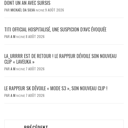
DONT UN AN AVEC SURSIS
PAR
MICKAËL DA SILVA
9 AOÛT 2026
NONE
TITI OFFICIAL HOSPITALISÉ, UNE SUSPICION D’AVC ÉVOQUÉE
PAR
A M
8 AOÛT 2026
NONE
LA_URRRR EST DE RETOUR ! LE RAPPEUR DÉVOILE SON NOUVEAU
CLIP « LAVEUKA »
PAR
A M
7 AOÛT 2026
NONE
LE RAPPEUR SK DÉVOILE « MODE S3 », SON NOUVEAU CLIP !
PAR
A M
7 AOÛT 2026
NONE
Navigation
PRÉCÉDENT