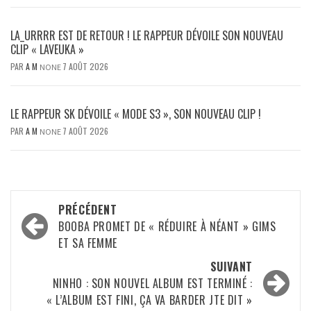
LA_URRRR EST DE RETOUR ! LE RAPPEUR DÉVOILE SON NOUVEAU
CLIP « LAVEUKA »
PAR
A M
7 AOÛT 2026
NONE
LE RAPPEUR SK DÉVOILE « MODE S3 », SON NOUVEAU CLIP !
PAR
A M
7 AOÛT 2026
NONE
Navigation
PRÉCÉDENT
d’article
BOOBA PROMET DE « RÉDUIRE À NÉANT » GIMS
ET SA FEMME
SUIVANT
NINHO : SON NOUVEL ALBUM EST TERMINÉ :
« L’ALBUM EST FINI, ÇA VA BARDER JTE DIT »