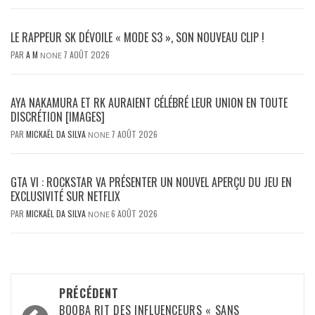
LE RAPPEUR SK DÉVOILE « MODE S3 », SON NOUVEAU CLIP !
PAR
A M
7 AOÛT 2026
NONE
AYA NAKAMURA ET RK AURAIENT CÉLÉBRÉ LEUR UNION EN TOUTE
DISCRÉTION [IMAGES]
PAR
MICKAËL DA SILVA
7 AOÛT 2026
NONE
GTA VI : ROCKSTAR VA PRÉSENTER UN NOUVEL APERÇU DU JEU EN
EXCLUSIVITÉ SUR NETFLIX
PAR
MICKAËL DA SILVA
6 AOÛT 2026
NONE
Navigation
PRÉCÉDENT
BOOBA RIT DES INFLUENCEURS « SANS