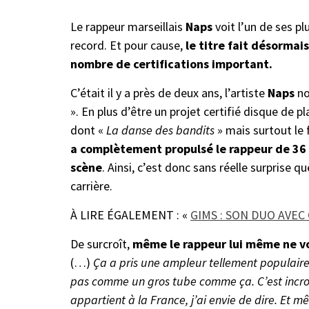
Le rappeur marseillais
Naps
voit l’un de ses p
record. Et pour cause,
le titre fait désormais
nombre de certifications important.
C’était il y a près de deux ans, l’artiste
Naps
no
». En plus d’être un projet certifié disque de pl
dont «
La danse des bandits
» mais surtout le
a complètement propulsé le rappeur de 36 
scène
. Ainsi, c’est donc sans réelle surprise q
carrière.
À LIRE ÉGALEMENT : «
GIMS : SON DUO AVEC
De surcroît,
même le rappeur lui même ne vo
(…)
Ça a pris une ampleur tellement populair
pas comme un gros tube comme ça. C’est incroyab
appartient à la France, j’ai envie de dire. Et m