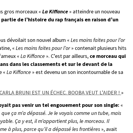
lus gros morceaux «
La Kiffance
» atteindre un nouveau
 partie de l’histoire du rap français en raison d’un
us dévoilait son nouvel album «
Les mains faites pour l’or
atine, «
Les mains faites pour l’or
» contenait plusieurs hits
 fameux «
La Kiffance
». C’est par ailleurs,
ce morceau qui
ans dans les classements et sur le devant de la
ue «
La Kiffance
» est devenu un son incontournable de sa
 CARLA BRUNI EST UN ÉCHEC. BOOBA VEUT L’AIDER !
»
yait pas venir un tel engouement pour son single:
«
e que ça m’a dépassé. Je le voyais comme un tube, mais
le. Ça y est, il m’appartient plus, le morceau. Il
ême à plus, parce qu’il a dépassé les frontières
», avait