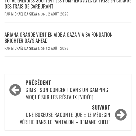
TOTAL ENERGIES SOUTIENT LES POMPIERS AVEC LA PRISE EN CHARGE
DES FRAIS DE CARBURANT
PAR
MICKAËL DA SILVA
2 AOÛT 2026
NONE
ARIANA GRANDE VIENT EN AIDE À GAZA VIA SA FONDATION
BRIGHTER DAYS AHEAD
PAR
MICKAËL DA SILVA
2 AOÛT 2026
NONE
Navigation
PRÉCÉDENT
d’article
GIMS : SON CONCERT DANS UN CAMPING
MOQUÉ SUR LES RÉSEAUX [VIDÉO]
SUIVANT
UNE BOXEUSE RACONTE QUE « LE MÉDECIN
VÉRIFIE DANS LE PANTALON » D’IMANE KHELIF