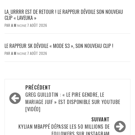
LA_URRRR EST DE RETOUR ! LE RAPPEUR DÉVOILE SON NOUVEAU
CLIP « LAVEUKA »
PAR
A M
7 AOÛT 2026
NONE
LE RAPPEUR SK DÉVOILE « MODE S3 », SON NOUVEAU CLIP !
PAR
A M
7 AOÛT 2026
NONE
Navigation
PRÉCÉDENT
d’article
GREG GUILLOTIN : « LE PIRE GENDRE, LE
MARIAGE JUIF » EST DISPONIBLE SUR YOUTUBE
[VIDÉO]
SUIVANT
KYLIAN MBAPPÉ DÉPASSE LES 50 MILLIONS DE
FOLLOWERS SUR INSTAGRAM