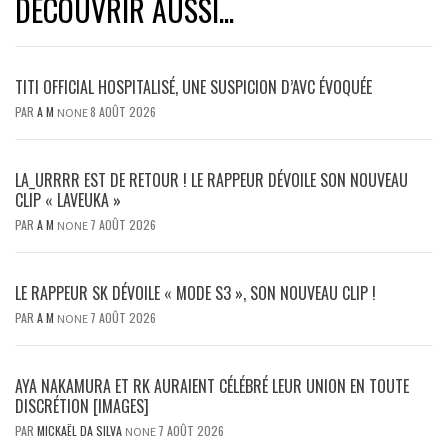
DÉCOUVRIR AUSSI...
TITI OFFICIAL HOSPITALISÉ, UNE SUSPICION D’AVC ÉVOQUÉE
PAR
A M
8 AOÛT 2026
NONE
LA_URRRR EST DE RETOUR ! LE RAPPEUR DÉVOILE SON NOUVEAU
CLIP « LAVEUKA »
PAR
A M
7 AOÛT 2026
NONE
LE RAPPEUR SK DÉVOILE « MODE S3 », SON NOUVEAU CLIP !
PAR
A M
7 AOÛT 2026
NONE
AYA NAKAMURA ET RK AURAIENT CÉLÉBRÉ LEUR UNION EN TOUTE
DISCRÉTION [IMAGES]
PAR
MICKAËL DA SILVA
7 AOÛT 2026
NONE