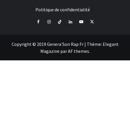
Politique de confidentialité
Facebook
Instagram
Tiktok
LinkedIn
Youtube
X
Copyright © 2019 Genera'Son Rap Fr
|
Thème:
Elegant
Magazine
par
AF themes
.