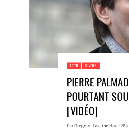
ACTU
DIVERS
PIERRE PALMAD
POURTANT SOU
[VIDÉO]
Par
Gregoire Taverne
None
28 j