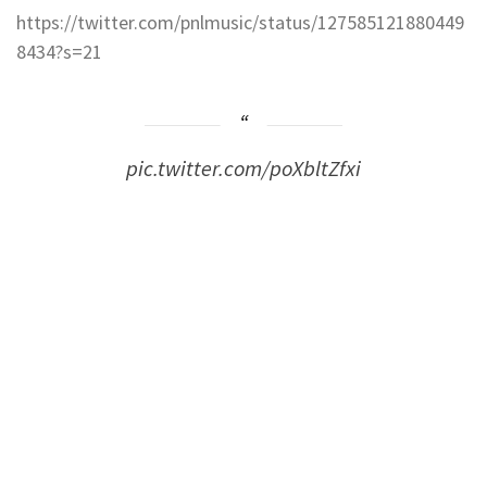
https://twitter.com/pnlmusic/status/127585121880449
8434?s=21
pic.twitter.com/poXbltZfxi