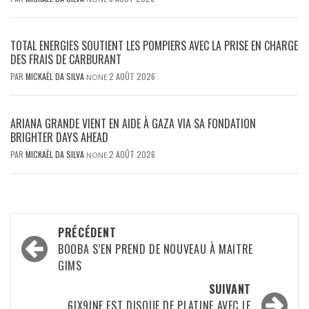
TOTAL ENERGIES SOUTIENT LES POMPIERS AVEC LA PRISE EN CHARGE
DES FRAIS DE CARBURANT
PAR
MICKAËL DA SILVA
2 AOÛT 2026
NONE
ARIANA GRANDE VIENT EN AIDE À GAZA VIA SA FONDATION
BRIGHTER DAYS AHEAD
PAR
MICKAËL DA SILVA
2 AOÛT 2026
NONE
Navigation
PRÉCÉDENT
d’article
BOOBA S’EN PREND DE NOUVEAU À MAITRE
GIMS
SUIVANT
6IX9INE EST DISQUE DE PLATINE AVEC LE