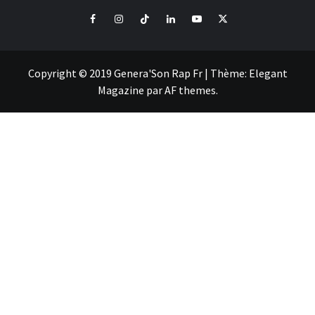
Facebook
Instagram
Tiktok
LinkedIn
Youtube
X
Copyright © 2019 Genera'Son Rap Fr
|
Thème:
Elegant
Magazine
par
AF themes
.