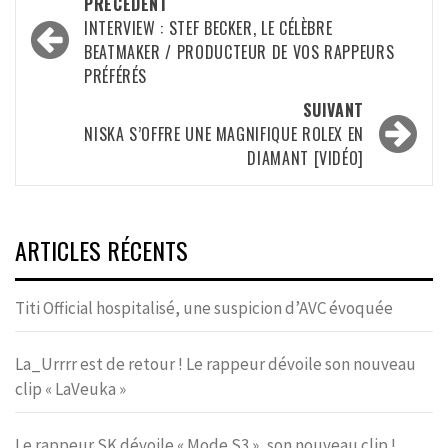
Navigation
PRÉCÉDENT
d’article
INTERVIEW : STEF BECKER, LE CÉLÈBRE
BEATMAKER / PRODUCTEUR DE VOS RAPPEURS
PRÉFÉRÉS
SUIVANT
NISKA S’OFFRE UNE MAGNIFIQUE ROLEX EN
DIAMANT [VIDÉO]
ARTICLES RÉCENTS
Titi Official hospitalisé, une suspicion d’AVC évoquée
La_Urrrr est de retour ! Le rappeur dévoile son nouveau
clip « LaVeuka »
Le rappeur SK dévoile « Mode S3 », son nouveau clip !