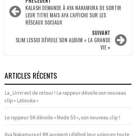
Navigation
PRÉCÉDENT
d’article
KALASH DEMANDE À AYA NAKAMURA DE SORTIR
LEUR TITRE MAIS AYA L’AFFICHE SUR LES
RÉSEAUX SOCIAUX
SUIVANT
SLIM LESSIO DÉVOILE SON ALBUM « LA GRANDE
VIE »
ARTICLES RÉCENTS
La_Urrrr est de retour ! Le rappeur dévoile son nouveau
clip « LaVeuka »
Le rappeur SK dévoile « Mode S3 », son nouveau clip !
Aya Nakamura et RK auraient célébré leur union en toute