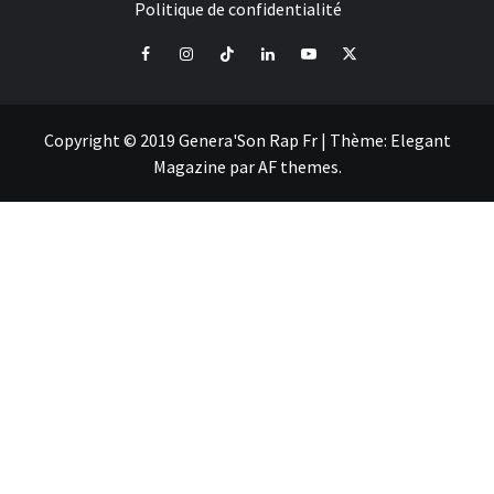
Politique de confidentialité
Facebook
Instagram
Tiktok
LinkedIn
Youtube
X
Copyright © 2019 Genera'Son Rap Fr
|
Thème:
Elegant
Magazine
par
AF themes
.