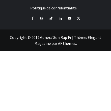
Politique de confidentialité
Facebook
Instagram
Tiktok
LinkedIn
Youtube
X
Copyright © 2019 Genera'Son Rap Fr
|
Thème:
Elegant
Magazine
par
AF themes
.