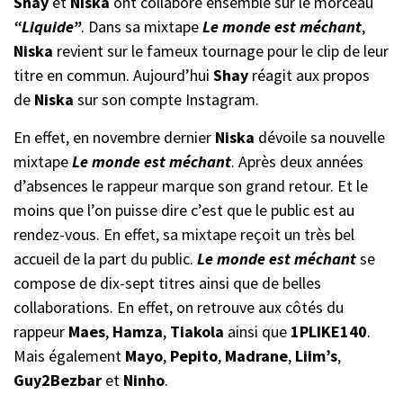
Shay
et
Niska
ont collaboré ensemble sur le morceau
“Liquide”
. Dans sa mixtape
Le monde est méchant
,
Niska
revient sur le fameux tournage pour le clip de leur
titre en commun. Aujourd’hui
Shay
réagit aux propos
de
Niska
sur son compte Instagram.
En effet, en novembre dernier
Niska
dévoile sa nouvelle
mixtape
Le monde est méchant
. Après deux années
d’absences le rappeur marque son grand retour. Et le
moins que l’on puisse dire c’est que le public est au
rendez-vous. En effet, sa mixtape reçoit un très bel
accueil de la part du public.
Le monde est méchant
se
compose de dix-sept titres ainsi que de belles
collaborations. En effet, on retrouve aux côtés du
rappeur
Maes
,
Hamza
,
Tiakola
ainsi que
1PLIKE140
.
Mais également
Mayo
,
Pepito
,
Madrane
,
Liim’s
,
Guy2Bezbar
et
Ninho
.