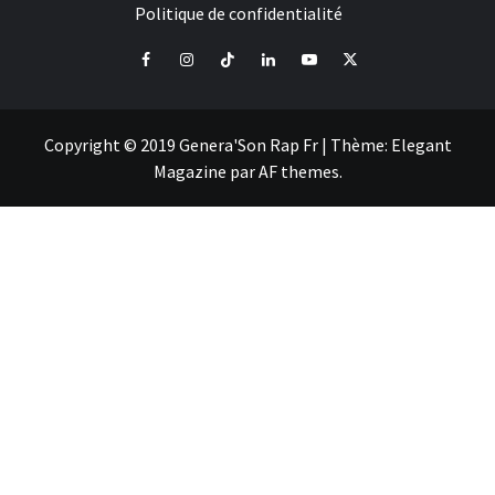
Politique de confidentialité
Facebook
Instagram
Tiktok
LinkedIn
Youtube
X
Copyright © 2019 Genera'Son Rap Fr
|
Thème:
Elegant
Magazine
par
AF themes
.