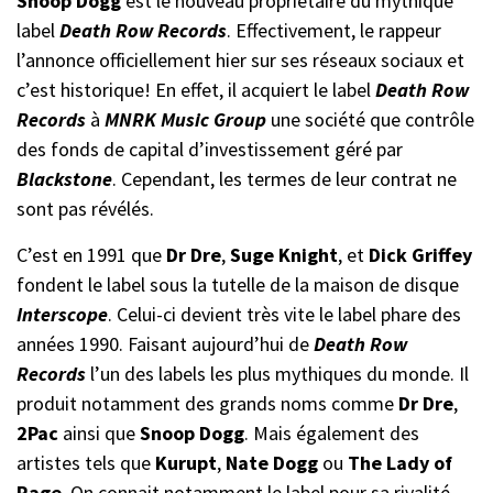
Snoop Dogg
est le nouveau propriétaire du mythique
label
Death Row Records
. Effectivement, le rappeur
l’annonce officiellement hier sur ses réseaux sociaux et
c’est historique! En effet, il acquiert le label
Death Row
Records
à
MNRK Music Group
une société que contrôle
des fonds de capital d’investissement géré par
Blackstone
. Cependant, les termes de leur contrat ne
sont pas révélés.
C’est en 1991 que
Dr Dre
,
Suge Knight
, et
Dick Griffey
fondent le label sous la tutelle de la maison de disque
Interscope
. Celui-ci devient très vite le label phare des
années 1990. Faisant aujourd’hui de
Death Row
Records
l’un des labels les plus mythiques du monde. Il
produit notamment des grands noms comme
Dr Dre
,
2Pac
ainsi que
Snoop Dogg
. Mais également des
artistes tels que
Kurupt
,
Nate Dogg
ou
The Lady of
Rage
. On connait notamment le label pour sa rivalité