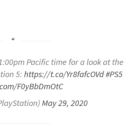
1:00pm Pacific time for a look at the
tion 5:
https://t.co/Yr8fafcOVd
#PS5
er.com/F0yBbDmOtC
PlayStation)
May 29, 2020