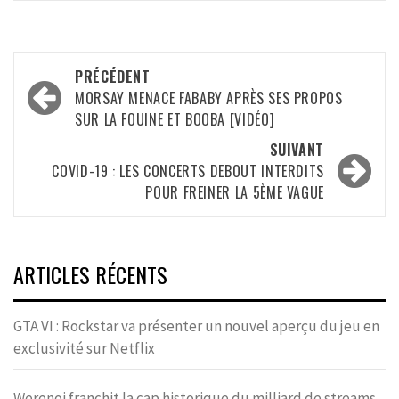
Navigation
PRÉCÉDENT
d’article
MORSAY MENACE FABABY APRÈS SES PROPOS
SUR LA FOUINE ET BOOBA [VIDÉO]
SUIVANT
COVID-19 : LES CONCERTS DEBOUT INTERDITS
POUR FREINER LA 5ÈME VAGUE
ARTICLES RÉCENTS
GTA VI : Rockstar va présenter un nouvel aperçu du jeu en
exclusivité sur Netflix
Werenoi franchit la cap historique du milliard de streams