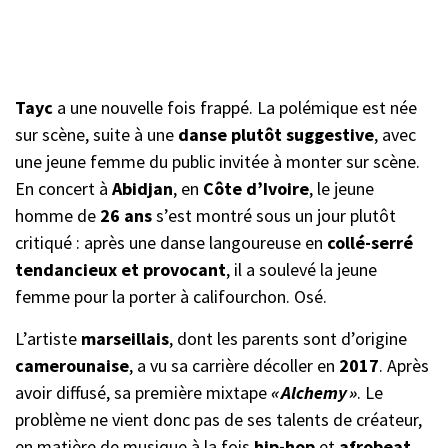
Tayc
a une nouvelle fois frappé. La polémique est née
sur scène, suite à une
danse plutôt suggestive
, avec
une jeune femme du public invitée à monter sur scène.
En concert à
Abidjan
, en
Côte d’Ivoire
, le jeune
homme de
26 ans
s’est montré sous un jour plutôt
critiqué : après une danse langoureuse en
collé-serré
tendancieux et provocant
, il a soulevé la jeune
femme pour la porter à califourchon. Osé.
L’artiste
marseillais
, dont les parents sont d’origine
camerounaise
, a vu sa carrière décoller en
2017
. Après
avoir diffusé, sa première mixtape
« Alchemy »
. Le
problème ne vient donc pas de ses talents de créateur,
en matière de musique à la fois
hip-hop
et
afrobeat
.