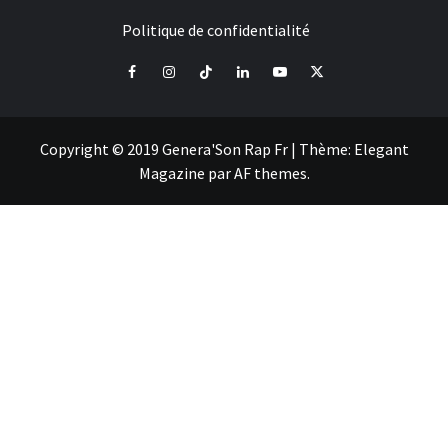
Politique de confidentialité
Facebook
Instagram
Tiktok
LinkedIn
Youtube
X
Copyright © 2019 Genera'Son Rap Fr
|
Thème:
Elegant
Magazine
par
AF themes
.