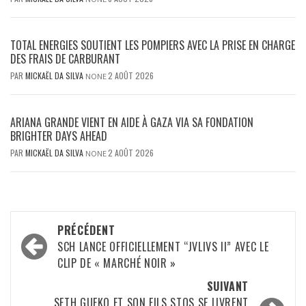
TOTAL ENERGIES SOUTIENT LES POMPIERS AVEC LA PRISE EN CHARGE
DES FRAIS DE CARBURANT
PAR
MICKAËL DA SILVA
2 AOÛT 2026
NONE
ARIANA GRANDE VIENT EN AIDE À GAZA VIA SA FONDATION
BRIGHTER DAYS AHEAD
PAR
MICKAËL DA SILVA
2 AOÛT 2026
NONE
Navigation
PRÉCÉDENT
d’article
SCH LANCE OFFICIELLEMENT “JVLIVS II” AVEC LE
CLIP DE « MARCHÉ NOIR »
SUIVANT
SETH GUEKO ET SON FILS STOS SE LIVRENT