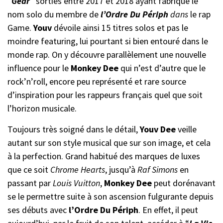
“
Gear
” sorties entre 2017 et 2018 ayant fabriqué le
nom solo du membre de
l’Ordre Du Périph
dans
le rap
Game.
Youv
dévoile ainsi 15 titres solos et pas le
moindre featuring, lui pourtant si bien entouré dans le
monde rap. On y découvre parallèlement une nouvelle
influence pour le
Monkey Dee
qui n’est d’autre que le
rock’n’roll, encore peu représenté et rare source
d’inspiration pour les rappeurs français quel que soit
l’horizon musicale.
Toujours très soigné dans le détail,
Youv Dee
veille
autant sur son style musical que sur son image, et cela
à la perfection. Grand habitué des marques de luxes
que ce soit
Chrome Hearts
, jusqu’à
Raf Simons
en
passant par
Louis Vuitton
,
Monkey Dee
peut dorénavant
se le permettre suite à son ascension fulgurante depuis
ses débuts avec
l’Ordre Du Périph
. En effet, il peut