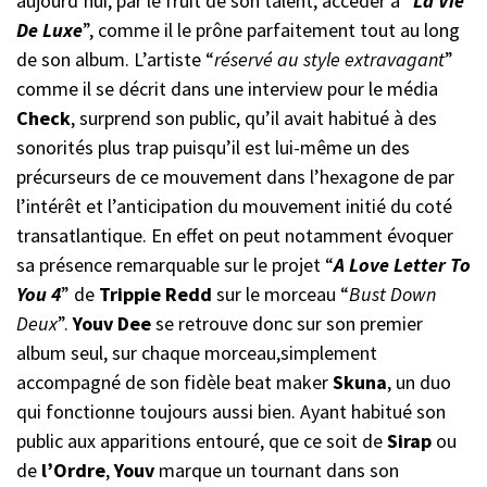
aujourd’hui, par le fruit de son talent, accéder à “
La Vie
De Luxe
”, comme il le prône parfaitement tout au long
de son album. L’artiste “
réservé au style extravagant
”
comme il se décrit dans une interview pour le média
Check
, surprend son public, qu’il avait habitué à des
sonorités plus trap puisqu’il est lui-même un des
précurseurs de ce mouvement dans l’hexagone de par
l’intérêt et l’anticipation du mouvement initié du coté
transatlantique. En effet on peut notamment évoquer
sa présence remarquable sur le projet “
A Love Letter To
You 4
” de
Trippie Redd
sur le morceau “
Bust Down
Deux
”.
Youv Dee
se retrouve donc sur son premier
album seul, sur chaque morceau,simplement
accompagné de son fidèle beat maker
Skuna
, un duo
qui fonctionne toujours aussi bien. Ayant habitué son
public aux apparitions entouré, que ce soit de
Sirap
ou
de
l’Ordre
,
Youv
marque un tournant dans son