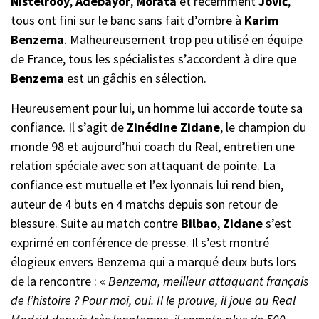
Nistelrooy
,
Adebayor
,
Morata
et récemment
Jović
,
tous ont fini sur le banc sans fait d’ombre à
Karim
Benzema
. Malheureusement trop peu utilisé en équipe
de France, tous les spécialistes s’accordent à dire que
Benzema
est un gâchis en sélection.
Heureusement pour lui, un homme lui accorde toute sa
confiance. Il s’agit de
Zinédine
Zidane
, le champion du
monde 98 et aujourd’hui coach du Real, entretien une
relation spéciale avec son attaquant de pointe. La
confiance est mutuelle et l’ex lyonnais lui rend bien,
auteur de 4 buts en 4 matchs depuis son retour de
blessure. Suite au match contre
Bilbao
,
Zidane
s’est
exprimé en conférence de presse. Il s’est montré
élogieux envers Benzema qui a marqué deux buts lors
de la rencontre : «
Benzema, meilleur attaquant français
de l’histoire ? Pour moi, oui. Il le prouve, il joue au Real