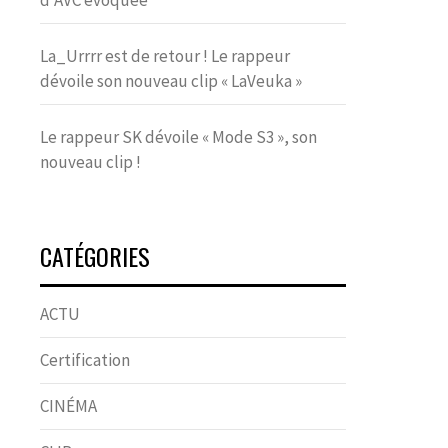
d’AVC évoquée
La_Urrrr est de retour ! Le rappeur
dévoile son nouveau clip « LaVeuka »
Le rappeur SK dévoile « Mode S3 », son
nouveau clip !
CATÉGORIES
ACTU
Certification
CINÉMA