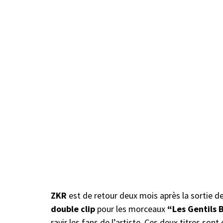
ZKR
est de retour deux mois après la sortie d
double clip
pour les morceaux
“Les Gentils 
ravir les fans de l’artiste. Ces deux titres son