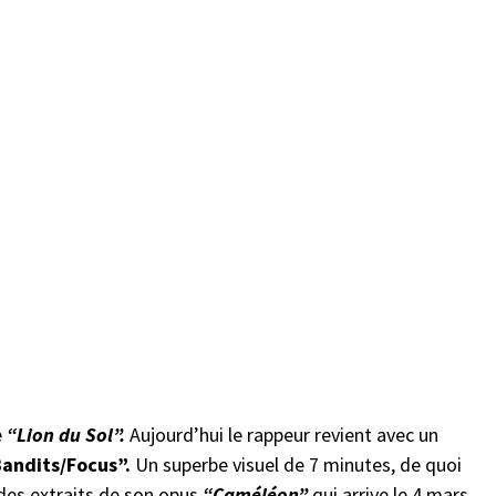
e
“Lion du Sol”.
Aujourd’hui le rappeur revient avec un
Bandits/Focus”.
Un superbe visuel de 7 minutes, de quoi
t des extraits de son opus
“Caméléon”
qui arrive le 4 mars