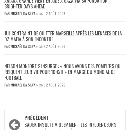
ARIANA GRANDE VIENT EN AIDE À GAZA VIA SA FONDATION
BRIGHTER DAYS AHEAD
PAR
MICKAËL DA SILVA
2 AOÛT 2026
NONE
JUL CONTRAINT DE QUITTER MARSEILLE APRÈS LES MENACES DE LA
DZ MAFIA À SON ENCONTRE
PAR
MICKAËL DA SILVA
2 AOÛT 2026
NONE
NELSON MONFORT S’INSURGE : « NOUS AVONS DES POMPIERS QUI
RISQUENT LEUR VIE POUR 10 €/H » EN MARGE DU MONDIAL DE
FOOTBALL
PAR
MICKAËL DA SILVA
2 AOÛT 2026
NONE
Navigation
PRÉCÉDENT
d’article
SADEK INSULTE VIOLEMMENT LES INFLUENCEURS