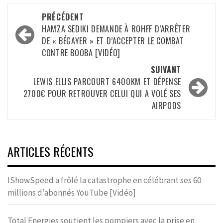
Navigation
PRÉCÉDENT
d’article
HAMZA SEDIKI DEMANDE À ROHFF D’ARRÊTER
DE « BÉGAYER » ET D’ACCEPTER LE COMBAT
CONTRE BOOBA [VIDÉO]
SUIVANT
LEWIS ELLIS PARCOURT 6400KM ET DÉPENSE
2700€ POUR RETROUVER CELUI QUI A VOLÉ SES
AIRPODS
ARTICLES RÉCENTS
IShowSpeed a frôlé la catastrophe en célébrant ses 60
millions d’abonnés YouTube [Vidéo]
Total Energies soutient les pompiers avec la prise en