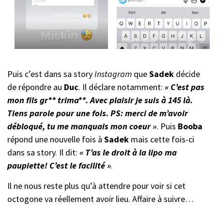
Puis c’est dans sa story
Instagram
que
Sadek
décide
de répondre au
Duc
. Il déclare notamment:
« C’est pas
mon fils gr** trima**. Avec plaisir je suis à 145 là.
Tiens parole pour une fois. PS: merci de m’avoir
débloqué, tu me manquais mon coeur »
. Puis
Booba
répond une nouvelle fois à
Sadek
mais cette fois-ci
dans sa story. Il dit:
« T’as le droit à la lipo ma
paupiette! C’est le facilité »
.
Il ne nous reste plus qu’à attendre pour voir si cet
octogone va réellement avoir lieu. Affaire à suivre…