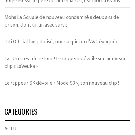
Jorge Messi, le père de Lionel Messi, est mort à 68 ans
Moha La Squale de nouveau condamné à deux ans de
prison, dont un an avec sursis
Titi Official hospitalisé, une suspicion d’AVC évoquée
La_Urrrr est de retour ! Le rappeur dévoile son nouveau
clip « LaVeuka »
Le rappeur SK dévoile « Mode S3 », son nouveau clip !
CATÉGORIES
ACTU