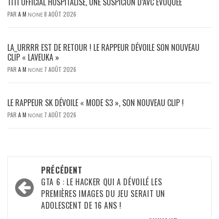
TITI OFFICIAL HOSPITALISÉ, UNE SUSPICION D’AVC ÉVOQUÉE
PAR
A M
8 AOÛT 2026
NONE
LA_URRRR EST DE RETOUR ! LE RAPPEUR DÉVOILE SON NOUVEAU
CLIP « LAVEUKA »
PAR
A M
7 AOÛT 2026
NONE
LE RAPPEUR SK DÉVOILE « MODE S3 », SON NOUVEAU CLIP !
PAR
A M
7 AOÛT 2026
NONE
Navigation
PRÉCÉDENT
d’article
GTA 6 : LE HACKER QUI A DÉVOILÉ LES
PREMIÈRES IMAGES DU JEU SERAIT UN
ADOLESCENT DE 16 ANS !