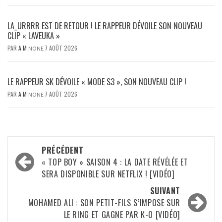
LA_URRRR EST DE RETOUR ! LE RAPPEUR DÉVOILE SON NOUVEAU
CLIP « LAVEUKA »
PAR
A M
7 AOÛT 2026
NONE
LE RAPPEUR SK DÉVOILE « MODE S3 », SON NOUVEAU CLIP !
PAR
A M
7 AOÛT 2026
NONE
Navigation
PRÉCÉDENT
d’article
« TOP BOY » SAISON 4 : LA DATE RÉVÉLÉE ET
SERA DISPONIBLE SUR NETFLIX ! [VIDÉO]
SUIVANT
MOHAMED ALI : SON PETIT-FILS S’IMPOSE SUR
LE RING ET GAGNE PAR K-O [VIDÉO]