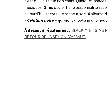
c’est qu’il a fait le bon choix. Quelques anné
musiques.
Gims
devient une personnalité reco
aujourd’hui encore. Le rappeur sort 4 albums 
«
Ceinture noire
» qui vient d’obtenir une nou
À découvrir également :
BLACK M ET GIMS R
RETOUR DE LA SEXION D’ASSAUT