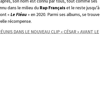
es après, son nom est connu par tous, tout comme ses
nnu dans le milieu du
Rap Français
et le reste jusqu’à
dont «
Le
Fléau
» en 2020. Parmi ses albums, se trouve
velle récompense.
ÉUNIS DANS LE NOUVEAU CLIP « CÉSAR » AVANT LE