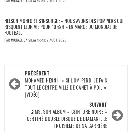
PAR
MICKAËL DA SILVA
2 AOÛT 2026
NONE
NELSON MONFORT S’INSURGE : « NOUS AVONS DES POMPIERS QUI
RISQUENT LEUR VIE POUR 10 €/H » EN MARGE DU MONDIAL DE
FOOTBALL
PAR
MICKAËL DA SILVA
2 AOÛT 2026
NONE
Navigation
PRÉCÉDENT
d’article
MOHAMED HENNI : « SI L’OM PERD, JE FAIS
TOUT LE CENTRE-VILLE DE CANET À POIL »
[VIDÉO]
SUIVANT
GIMS, SON ALBUM « CEINTURE NOIRE »
CERTIFIÉ DOUBLE DISQUE DE DIAMANT, LE
TROISIÈME DE SA CARRIÈRE