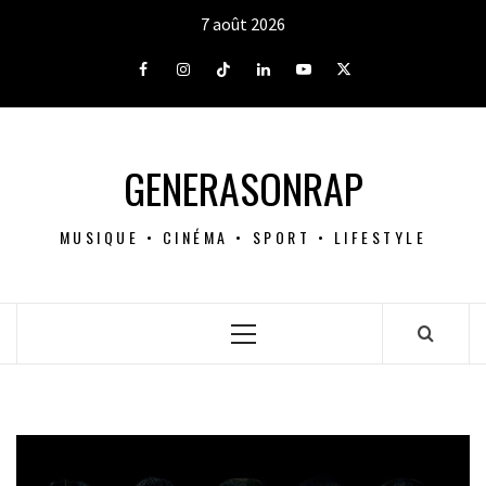
Aller
7 août 2026
au
contenu
Facebook
Instagram
Tiktok
LinkedIn
Youtube
X
GENERASONRAP
MUSIQUE • CINÉMA • SPORT • LIFESTYLE
Menu
principal