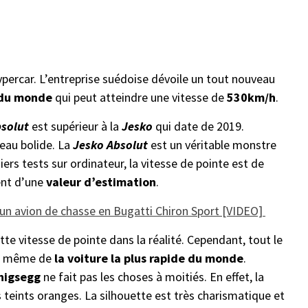
hypercar. L’entreprise suédoise dévoile un tout nouveau
e du monde
qui peut atteindre une vitesse de
530km/h
.
bsolut
est supérieur à la
Jesko
qui date de 2019.
eau bolide. La
Jesko Absolut
est un véritable monstre
iers tests sur ordinateur, la vitesse de pointe est de
ent d’une
valeur d’estimation
.
un avion de chasse en Bugatti Chiron Sport [VIDEO]
ette vitesse de pointe dans la réalité. Cependant, tout le
ute même de
la voiture la plus rapide du monde
.
nigsegg
ne fait pas les choses à moitiés. En effet, la
s teints oranges. La silhouette est très charismatique et