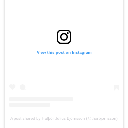
View this post on Instagram
A post shared by Hafþór Júlíus Björnsson (@thorbjornsson)